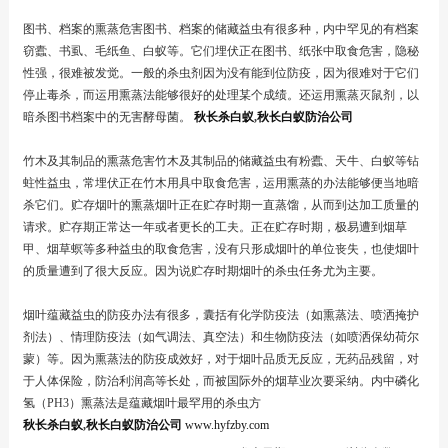
图书、档案的熏蒸危害图书、档案的储藏益虫有很多种，内中罕见的有档案
窃蠹、书虱、毛纸鱼、白蚁等。它们埋伏正在图书、纸张中取食危害，隐秘
性强，很难被发觉。一般的杀虫剂因为没有能到位防疫，因为很难对于它们
停止毒杀，而运用熏蒸法能够很好的处理某个成绩。还运用熏蒸灭鼠剂，以
暗杀图书档案中的无害酵母菌。
秋长杀白蚁
,
秋长白蚁防治公司
竹木及其制品的熏蒸危害竹木及其制品的储藏益虫有粉蠹、天牛、白蚁等钻
蛀性益虫，常埋伏正在竹木用具中取食危害，运用熏蒸的办法能够便当地暗
杀它们。贮存烟叶的熏蒸烟叶正在贮存时期一直蒸馏，从而到达加工质量的
请求。贮存期正常达一年或者更长的工夫。正在贮存时期，极易遭到烟草
甲、烟草螟等多种益虫的取食危害，没有只形成烟叶的单位丧失，也使烟叶
的质量遭到了很大反应。因为说贮存时期烟叶的杀虫任务尤为主要。
烟叶蕴藏益虫的防疫办法有很多，囊括有化学防疫法（如熏蒸法、喷洒掩护
剂法）、情理防疫法（如气调法、真空法）和生物防疫法（如喷洒保幼荷尔
蒙）等。因为熏蒸法的防疫成效好，对于烟叶品质无反应，无药品残留，对
于人体保险，防治利润高等长处，而被国际外的烟草业次要采纳。内中磷化
氢（PH3）熏蒸法是蕴藏烟叶最罕用的杀虫方
秋长杀白蚁
,
秋长白蚁防治公司
www.hyfzby.com