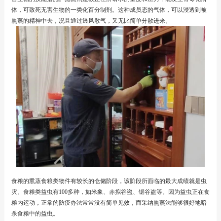
体，可致死无害生物的一类化百分制剂。这种成员态的气体，可以浸透到被
熏蒸的精神中去，况且通过透风散气，又无比简单分散进来。
食粮的熏蒸食粮类物件有较长的仓储阶段，该阶段所面临的最大成绩就是虫
灾。食粮类益虫有100多种，如米象、赤拟谷盗、锯谷盗等。因为益虫正在食
粮内运动，正常的防疫办法常常没有简单见效，而采纳熏蒸法能够很好地暗
杀食粮中的益虫。