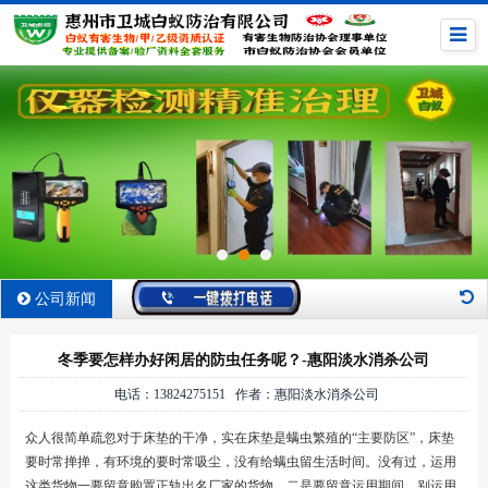
公司新闻
冬季要怎样办好闲居的防虫任务呢？-惠阳淡水消杀公司
电话：13824275151 作者：惠阳淡水消杀公司
众人很简单疏忽对于床垫的干净，实在床垫是螨虫繁殖的“主要防区”，床垫
要时常掸掸，有环境的要时常吸尘，没有给螨虫留生活时间。没有过，运用
这类货物一要留意购置正轨出名厂家的货物，二是要留意运用期间，别运用