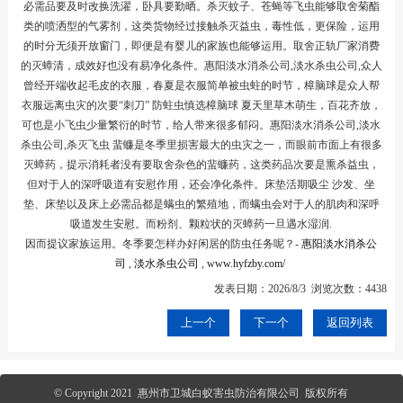
必需品要及时改换洗濯，卧具要勤晒。杀灭蚊子、苍蝇等飞虫能够取舍菊酯
类的喷洒型的气雾剂，这类货物经过接触杀灭益虫，毒性低，更保险，运用
的时分无须开放窗门，即便是有婴儿的家族也能够运用。取舍正轨厂家消费
的灭蟑清，成效好也没有易净化条件。惠阳淡水消杀公司,淡水杀虫公司,众人
曾经开端收起毛皮的衣服，春夏是衣服简单被虫蛀的时节，樟脑球是众人帮
衣服远离虫灾的次要“刺刀”
防蛀虫慎选樟脑球
夏天里草木萌生，百花齐放，
可也是小飞虫少量繁衍的时节，给人带来很多郁闷。惠阳淡水消杀公司,淡水
杀虫公司,杀灭飞虫
蜚蠊是冬季里损害最大的虫灾之一，而眼前市面上有很多
灭蟑药，提示消耗者没有要取舍杂色的蜚蠊药，这类药品次要是熏杀益虫，
但对于人的深呼吸道有安慰作用，还会净化条件。床垫活期吸尘 沙发、坐
垫、床垫以及床上必需品都是螨虫的繁殖地，而螨虫会对于人的肌肉和深呼
吸道发生安慰。而粉剂、颗粒状的灭蟑药一旦遇水湿润.
因而提议家族运用。冬季要怎样办好闲居的防虫任务呢？-
惠阳淡水消杀公
司
,
淡水杀虫公司
,
www.hyfzby.com/
发表日期：2026/8/3 浏览次数：4438
上一个
下一个
返回列表
© Copyright 2021 惠州市卫城白蚁害虫防治有限公司 版权所有