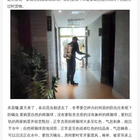
过时货物。
杀蜚蠊,夏天来了，各自昆虫都进去了，冬季要怎样办好闲居的防虫任务呢？
防螨虫
要购置自然的樟脑球，没有要取舍含萘的没有象样的樟脑球，要到正
轨的商家购置并留意甄别，正常含萘的樟脑球大多呈红色，气息刺鼻，能沉
于水中；自然樟脑球质地润滑，正常是无色或者红色的结晶体，气息幽香，
可以沉没正在水中。要毁灭螨虫，房间要时常开窗透风，褥单、被罩等床上